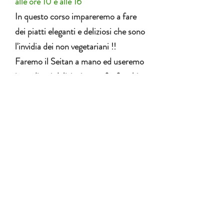
alle ore 10 e alle 16
In questo corso impareremo a fare
dei piatti eleganti e deliziosi che sono
l'invidia dei non vegetariani !!
Faremo il Seitan a mano ed useremo
ingredienti deliziosi: tartufo, funghi
porcini, vino, aceto balsamico, olio
extra vergine di oliva e molte verdure
fresche e frutta sempre disponibili,
deliziose, salutari e poco costose !!
prenota